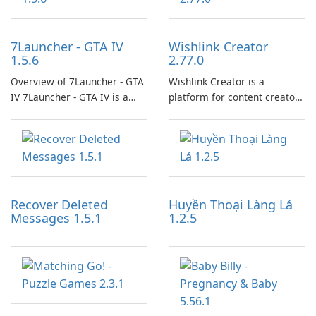
7Launcher - GTA IV
Wishlink Creator
1.5.6
2.77.0
Overview of 7Launcher - GTA
Wishlink Creator is a
IV 7Launcher - GTA IV is a
platform for content creators
specialized software
designed to monetize their
application designed to
work through built-in brand
optimize the gaming
partnerships and integrated
experience for Grand Theft
tools for content distribution
Auto IV.
and audience engagement.
Recover Deleted
Huyền Thoại Làng Lá
Messages 1.5.1
1.2.5