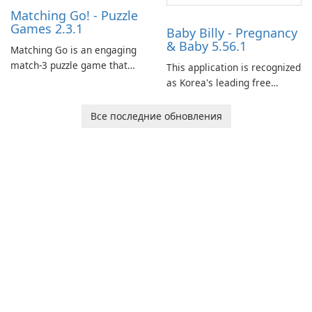
Matching Go! - Puzzle
Games 2.3.1
Baby Billy - Pregnancy
& Baby 5.56.1
Matching Go is an engaging
match-3 puzzle game that
This application is recognized
invites players to join Chloe
as Korea's leading free
and her charming corgi,
platform for pregnancy and
Ollie, on an adventurous
baby tracking, offering
Все последние обновления
journey across diverse
essential healthcare tips and
landscapes.
doctor-approved articles.