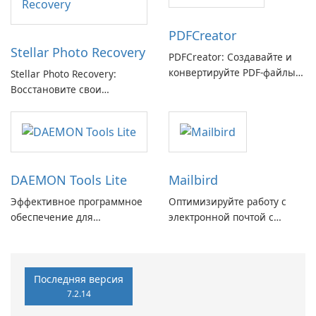
PDFCreator
Stellar Photo Recovery
PDFCreator: Создавайте и
конвертируйте PDF-файлы с
Stellar Photo Recovery:
легкостью!
Восстановите свои
потерянные воспоминания
с легкостью
DAEMON Tools Lite
Mailbird
Эффективное программное
Оптимизируйте работу с
обеспечение для
электронной почтой с
виртуальных дисков
помощью Mailbird от
Maryssael.
Последняя версия
7.2.14