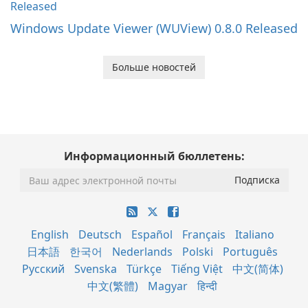
Windows Update Viewer (WUView) 0.8.0 Released
Больше новостей
Информационный бюллетень:
English
Deutsch
Español
Français
Italiano
日本語
한국어
Nederlands
Polski
Português
Русский
Svenska
Türkçe
Tiếng Việt
中文(简体)
中文(繁體)
Magyar
हिन्दी